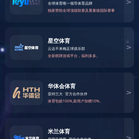

当前您所在的位置：
米兰体育-米兰（中国）官网
>
盒
华为交换机
－
园区交换机
－
数据中心交换机
DELL交换机
－
M系列刀片式服务器
－
托管式园区交换机
－
智能托管式交换机
－
数据中心以太网交换机