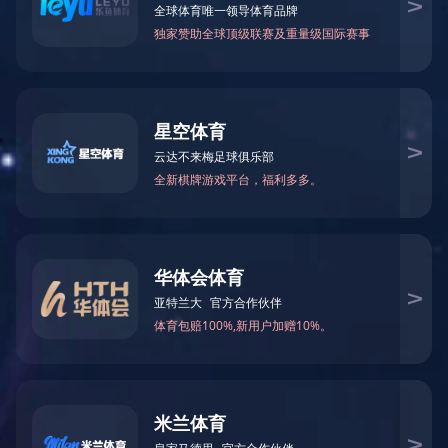

当前您所在的位置：
米兰体育-米兰（中国）官网
>
数
华为交换机
－
园区交换机
－
数据中心交换机
DELL交换机
－
M系列刀片式服务器
－
托管式园区交换机
－
智能托管式交换机
－
数据中心以太网交换机